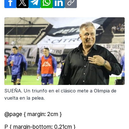
Facebook
X
Telegram
WhatsApp
LinkedIn
Copy link
SUEÑA. Un triunfo en el clásico mete a Olimpia de
vuelta en la pelea.
@page { margin: 2cm }
P { margin-bottom: 0.21cm }