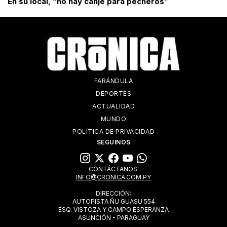
En su local, “no hay canje para pecheros”
FARÁNDULA
DEPORTES
ACTUALIDAD
MUNDO
POLÍTICA DE PRIVACIDAD
SEGUINOS
CONTÁCTANOS:
INFO@CRONICA.COM.PY
DIRECCIÓN:
AUTOPISTA ÑU GUASU 554
ESQ. VISTOZA Y CAMPO ESPERANZA
ASUNCIÓN - PARAGUAY