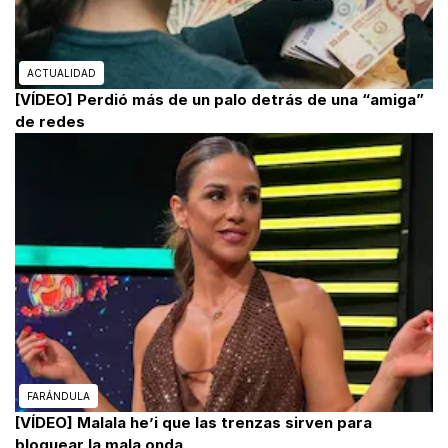
ACTUALIDAD
[VÍDEO] Perdió más de un palo detrás de una “amiga”
de redes
FARÁNDULA
[VÍDEO] Malala he’i que las trenzas sirven para
bloquear la mala onda