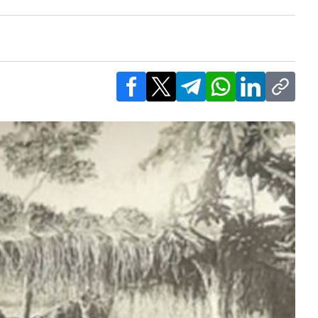
Facebook
X
Telegram
WhatsApp
LinkedIn
Copy l