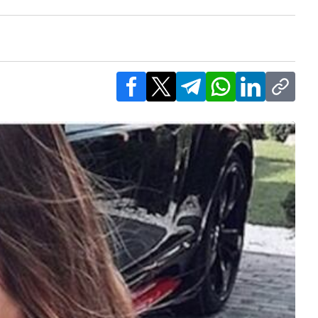
Facebook
X
Telegram
WhatsApp
LinkedIn
Copy l