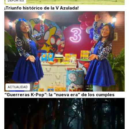
DEPORTES
¡Triunfo histórico de la V Azulada!
ACTUALIDAD
“Guerreras K-Pop”: la “nueva era” de los cumples