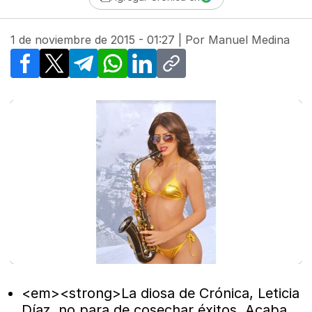
1 de noviembre de 2015 - 01:27
| Por
Manuel Medina
Facebook
X
Telegram
WhatsApp
LinkedIn
Copy link
<em><strong>La diosa de Crónica, Leticia
Díaz, no para de cosechar éxitos. Acaba