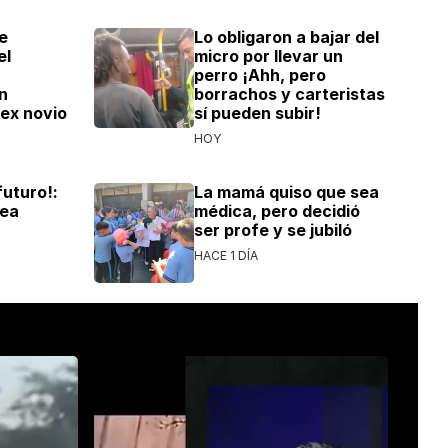
e
Lo obligaron a bajar del
el
micro por llevar un
perro ¡Ahh, pero
n
borrachos y carteristas
 ex novio
sí pueden subir!
HOY
uturo!:
La mamá quiso que sea
rea
médica, pero decidió
ser profe y se jubiló
HACE 1 DÍA