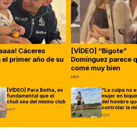
naaaa! Cáceres
[VÍDEO] “Bigote”
 el primer año de su
Domínguez parece 
come muy bien
HOY
[VÍDEO] Para Betha, es
“La culpa no e
fundamental que el
mujer en biquin
chuli sea del mismo club
del hombre qu
controlar la m
HOY
HOY