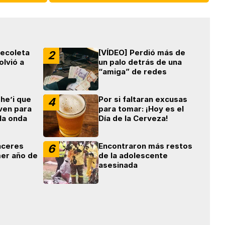
Recoleta
[VÍDEO] Perdió más de
2
olvió a
un palo detrás de una
“amiga” de redes
 he’i que
Por si faltaran excusas
4
rven para
para tomar: ¡Hoy es el
la onda
Día de la Cerveza!
áceres
Encontraron más restos
6
mer año de
de la adolescente
asesinada