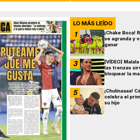
LO MÁS LEÍDO
¡Cháke Boca! 
1
se agranda y v
ganar
[VÍDEO] Malala
3
las trenzas si
bloquear la ma
¡Chulinaaaa! C
5
celebra el pri
su hijo