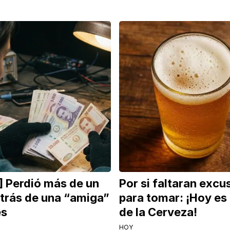
] Perdió más de un
Por si faltaran excu
etrás de una “amiga”
para tomar: ¡Hoy es 
es
de la Cerveza!
HOY