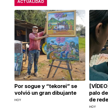
ACTUALIDAD
Por sogue y “tekorei” se
[VÍDEO
volvió un gran dibujante
palo d
de red
HOY
HOY