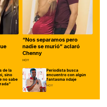
“Nos separamos pero
que
nadie se murió” aclaró
Chenny
HOY
s de la
Periodista busca
i, sino
encuentro con algún
e no sabe
fantasma ndaje
irada”
HOY