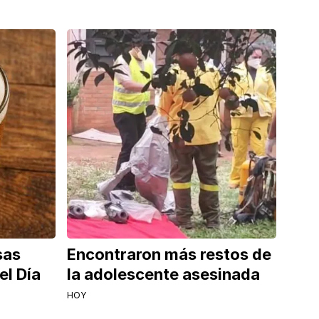
sas
Encontraron más restos de
el Día
la adolescente asesinada
HOY