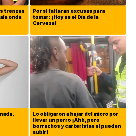
as trenzas
Por si faltaran excusas para
mala onda
tomar: ¡Hoy es el Día de la
Cerveza!
onada,
Lo obligaron a bajar del micro por
llevar un perro ¡Ahh, pero
borrachos y carteristas sí pueden
subir!