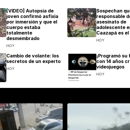
[VIDEO] Autopsia de
Sospechan qu
joven confirmó asfixia
responsable d
por inmersión y que el
asesinato de
cuerpo estaba
adolescente e
totalmente
Caazapá es el
desmembrado
HOY
HOY
Cambio de volante: los
¡Programó su f
secretos de un experto
con 14 años c
videojuegos
HOY
HOY