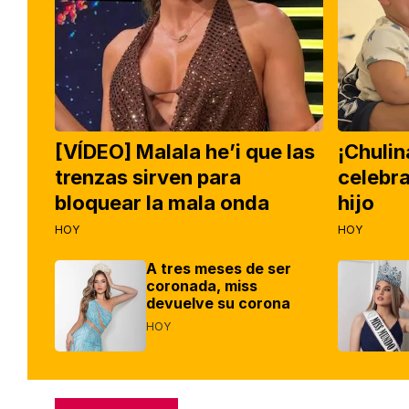
[VÍDEO] Malala he’i que las
¡Chuli
trenzas sirven para
celebra
bloquear la mala onda
hijo
HOY
HOY
A tres meses de ser
coronada, miss
devuelve su corona
HOY