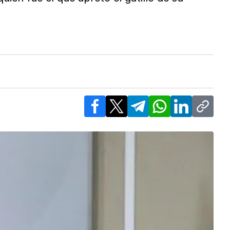
Facebook
X
Telegram
WhatsApp
LinkedIn
Copy l