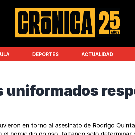
ULA
DEPORTES
ACTUALIDAD
os uniformados res
vieron en torno al asesinato de Rodrigo Quintan
n el homicidio doloso, faltando solo determinar q