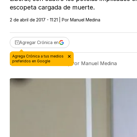
escopeta cargada de muerte.
2 de abril de 2017 - 11:21
| Por
Manuel Medina
Agregar Crónica en
×
Agrega Crónica a tus medios
preferidos en Google
2 de abril de 2017 - 11:21
| Por
Manuel Medina