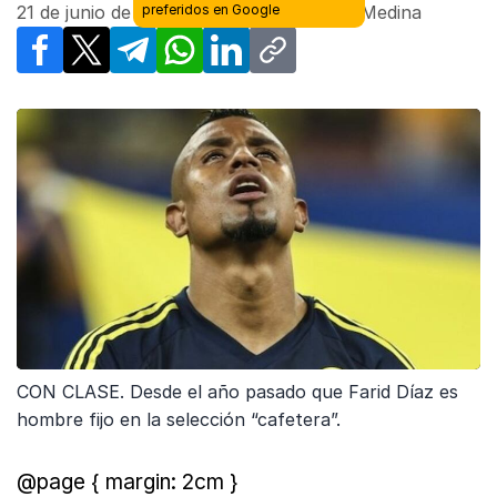
21 de junio de 2017 - 01:53
| Por
Manuel Medina
Facebook
X
Telegram
WhatsApp
LinkedIn
Copy link
CON CLASE. Desde el año pasado que Farid Díaz es
hombre fijo en la selección “cafetera”.
@page { margin: 2cm }