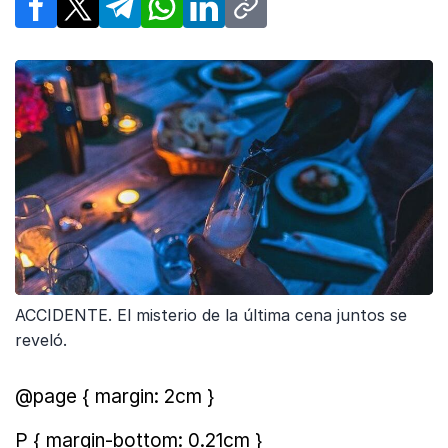
Facebook
X
Telegram
WhatsApp
LinkedIn
Copy link
ACCIDENTE. El misterio de la última cena juntos se
reveló.
@page { margin: 2cm }
P { margin-bottom: 0.21cm }