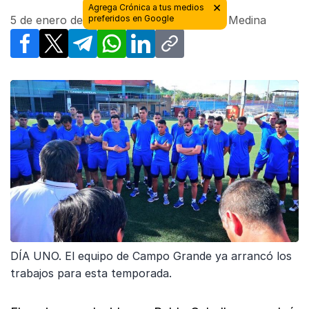
×
Agrega Crónica a tus medios
5 de enero de 2018 - 09:29
preferidos en Google
| Por
Manuel Medina
Facebook
X
Telegram
WhatsApp
LinkedIn
Copy link
DÍA UNO. El equipo de Campo Grande ya arrancó los
trabajos para esta temporada.