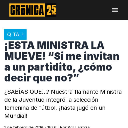
Q'TAL!
¡ESTA MINISTRA LA
MUEVE! “Si me invitan
a un partidito, ¿cómo
decir que no?”
¿SABÍAS QUE...? Nuestra flamante Ministra
de la Juventud integró la selección
femenina de fútbol, ¡hasta jugó en un
Mundial!
1 de febrero de 2018 - 16:01
| Por
Will Larroza