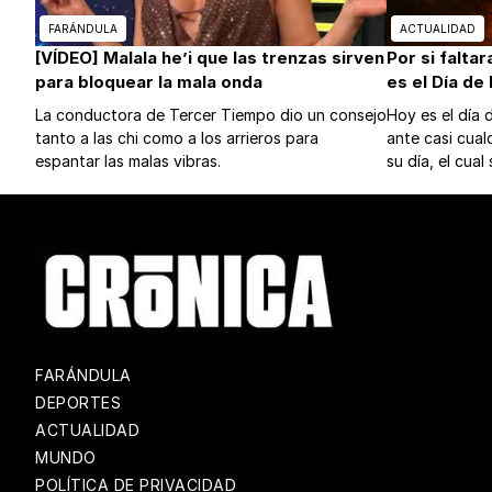
FARÁNDULA
ACTUALIDAD
[VÍDEO] Malala he’i que las trenzas sirven
Por si falta
para bloquear la mala onda
es el Día de
La conductora de Tercer Tiempo dio un consejo
Hoy es el día 
tanto a las chi como a los arrieros para
ante casi cualq
espantar las malas vibras.
su día, el cua
FARÁNDULA
DEPORTES
ACTUALIDAD
MUNDO
POLÍTICA DE PRIVACIDAD