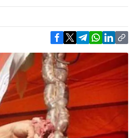
Facebook
X
Telegram
WhatsApp
LinkedIn
Copy l