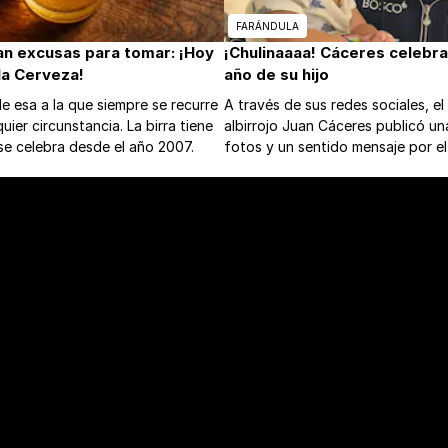
FARÁNDULA
ran excusas para tomar: ¡Hoy
¡Chulinaaaa! Cáceres celebra
 la Cerveza!
año de su hijo
de esa a la que siempre se recurre
A través de sus redes sociales, el 
uier circunstancia. La birra tiene
albirrojo Juan Cáceres publicó un
l se celebra desde el año 2007.
fotos y un sentido mensaje por el
vida de su retoño.