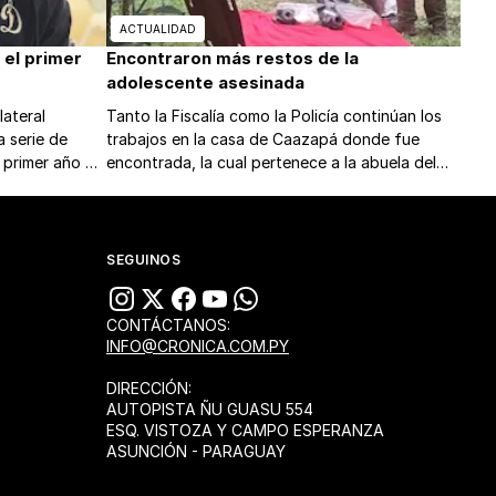
ACTUALIDAD
 el primer
Encontraron más restos de la
adolescente asesinada
lateral
Tanto la Fiscalía como la Policía continúan los
a serie de
trabajos en la casa de Caazapá donde fue
 primer año de
encontrada, la cual pertenece a la abuela del
supuesto responsable de la muerte.
SEGUINOS
CONTÁCTANOS:
INFO@CRONICA.COM.PY
DIRECCIÓN:
AUTOPISTA ÑU GUASU 554
ESQ. VISTOZA Y CAMPO ESPERANZA
ASUNCIÓN - PARAGUAY