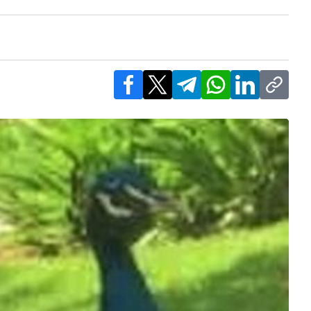
Facebook
X
Telegram
WhatsApp
LinkedIn
Copy l