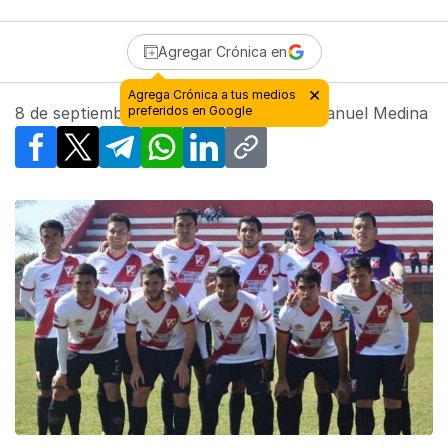
Agregar Crónica en
×
Agrega Crónica a tus medios
8 de septiembre de 2018 - 09:42
preferidos en Google
| Por
Manuel Medina
Facebook
X
Telegram
WhatsApp
LinkedIn
Copy link