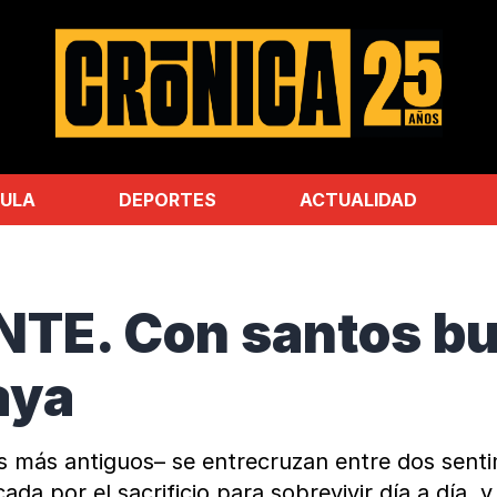
ULA
DEPORTES
ACTUALIDAD
TE. Con santos bu
aya
os más antiguos– se entrecruzan entre dos sent
a por el sacrificio para sobrevivir día a día, y 