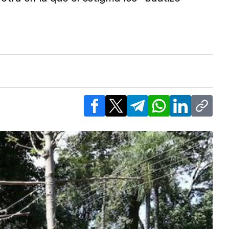
Facebook
X
Telegram
WhatsApp
LinkedIn
Copy l