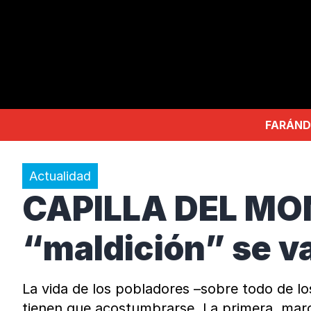
FARÁND
Actualidad
CAPILLA DEL MON
“maldición” se v
La vida de los pobladores –sobre todo de l
tienen que acostumbrarse. La primera, marcad