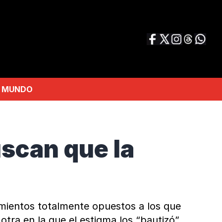
MUNDO
scan que la
imientos totalmente opuestos a los que
otra en la que el estigma los “bautizó”