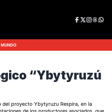
MUNDO
́gico “Ybytyruzú
o del proyecto Ybytyruzu Respira, en la
plantaciones de los productores asociados, que