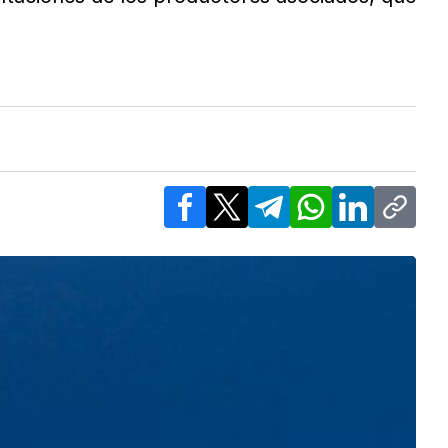
Facebook
X
Telegram
WhatsApp
LinkedIn
Copy l