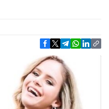
Facebook
X
Telegram
WhatsApp
LinkedIn
Copy l