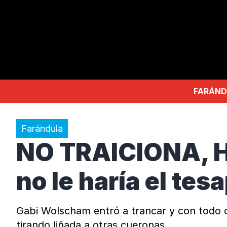
FARÁND
Farándula
NO TRAICIONA, HE
no le haría el tes
Gabi Wolscham entró a trancar y con todo co
tirando liñada a otras cueronas.