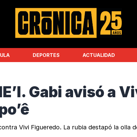
ULA
DEPORTES
ACTUALIDAD
’I. Gabi avisó a Vi
apo’ê
ntra Vivi Figueredo. La rubia destapó la olla d