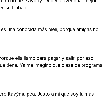
nventó lo de Playboy. Debería averiguar mejor
en su trabajo.
ue es una conocida más bien, porque amigas no
rque ella llamó para pagar y salir, por eso
que tiene. Ya me imagino qué clase de programa
ero itavýma péa. Justo a mí que soy la más