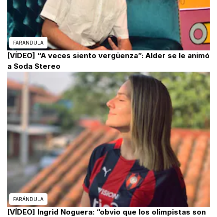
FARÁNDULA
[VÍDEO] “A veces siento vergüenza”: Alder se le animó
a Soda Stereo
FARÁNDULA
[VÍDEO] Ingrid Noguera: “obvio que los olimpistas son