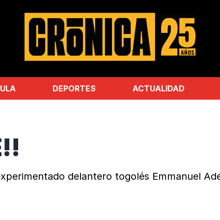
ULA
DEPORTES
ACTUALIDAD
!!
l experimentado delantero togolés Emmanuel Adeb