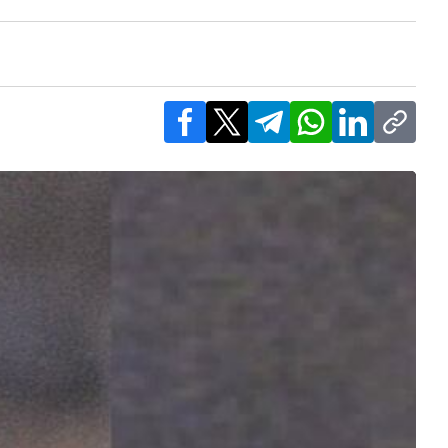
Facebook
X
Telegram
WhatsApp
LinkedIn
Copy l