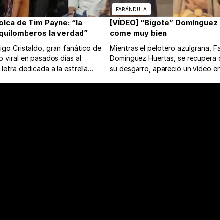
FARÁNDULA
olca de Tim Payne: “la
[VÍDEO] “Bigote” Domínguez
 quilomberos la verdad”
come muy bien
rigo Cristaldo, gran fanático de
Mientras el pelotero azulgrana, Fa
o viral en pasados días al
Domínguez Huertas, se recupera 
letra dedicada a la estrella
su desgarro, apareció un vídeo en
el franjeado, sobre la melodía
ve armando una cena suculenta c
mpana”.
bellas señoritas.