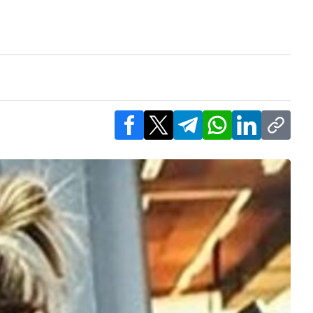
Facebook
X
Telegram
WhatsApp
LinkedIn
Copy l