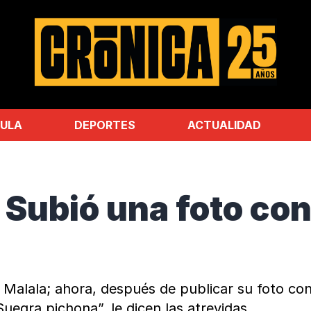
ULA
DEPORTES
ACTUALIDAD
ubió una foto con
 Malala; ahora, después de publicar su foto con
Suegra pichona”, le dicen las atrevidas.