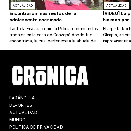
ACTUALIDAD
ACTUALIDAD
Encontraron más restos de la
[VÍDEO] La p
adolescente asesinada
hicimos por
Tanto la Fiscalía como la Policía continúan los
El arpista Rod
trabajos en la casa de Caazapá donde fue
Olimpia, se hiz
encontrada, la cual pertenece a la abuela del
improvisar una 
supuesto responsable de la muerte.
neozelandesa d
de “Pájaro Ca
FARÁNDULA
DEPORTES
ACTUALIDAD
MUNDO
POLÍTICA DE PRIVACIDAD