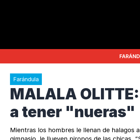
FARÁND
Farándula
MALALA OLITTE: S
a tener "nueras"
Mientras los hombres le llenan de halagos a
gimnasio, le llueven piropos de las chicas. “