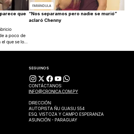
FARÁNDULA
 parece que
“Nos separamos pero nadie se murió”
aclaró Chenny
bricio
de a poco de
 el que se lo
on tres muy
SEGUINOS
CONTÁCTANOS:
INFO@CRONICA.COM.PY
DIRECCIÓN:
AUTOPISTA ÑU GUASU 554
ESQ. VISTOZA Y CAMPO ESPERANZA
ASUNCIÓN - PARAGUAY