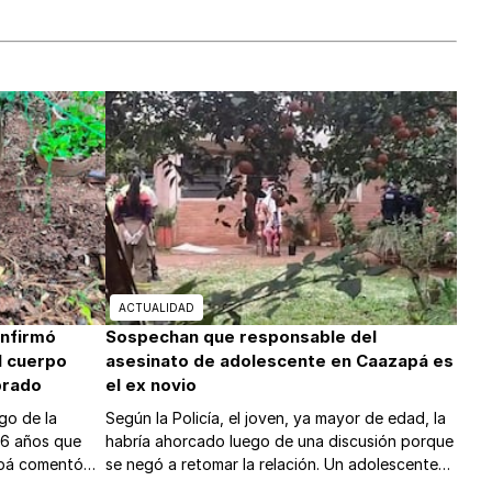
ACTUALIDAD
onfirmó
Sospechan que responsable del
l cuerpo
asesinato de adolescente en Caazapá es
brado
el ex novio
go de la
Según la Policía, el joven, ya mayor de edad, la
16 años que
habría ahorcado luego de una discusión porque
apá comentó
se negó a retomar la relación. Un adolescente
de 16 años también estaría implicado.