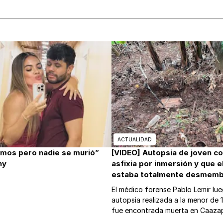
ACTUALIDAD
mos pero nadie se murió”
[VIDEO] Autopsia de joven c
ny
asfixia por inmersión y que e
estaba totalmente desmem
El médico forense Pablo Lemir lue
autopsia realizada a la menor de 
fue encontrada muerta en Caaz
cómo fue que la mataron