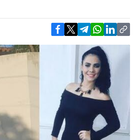
Facebook
X
Telegram
WhatsApp
LinkedIn
Copy l