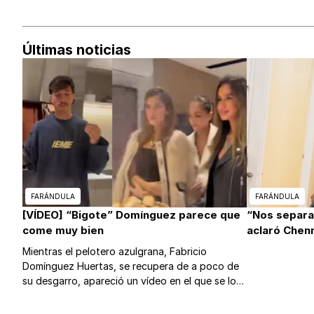
Últimas noticias
FARÁNDULA
FARÁNDULA
[VÍDEO] “Bigote” Domínguez parece que
“Nos separa
come muy bien
aclaró Chen
Mientras el pelotero azulgrana, Fabricio
Domínguez Huertas, se recupera de a poco de
su desgarro, apareció un vídeo en el que se lo
ve armando una cena suculenta con tres muy
bellas señoritas.