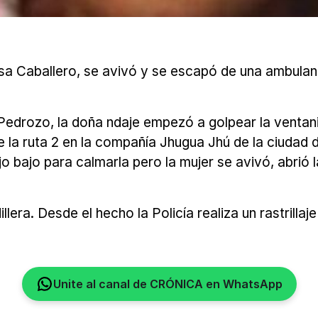
isa Caballero, se avivó y se escapó de una ambulan
 Pedrozo, la doña ndaje empezó a golpear la ventanil
 de la ruta 2 en la compañía Jhugua Jhú de la ciudad
 bajo para calmarla pero la mujer se avivó, abrió 
era. Desde el hecho la Policía realiza un rastrillaje
Unite al canal de CRÓNICA en WhatsApp