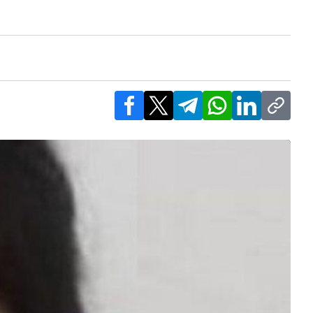
Facebook
X
Telegram
WhatsApp
LinkedIn
Copy l