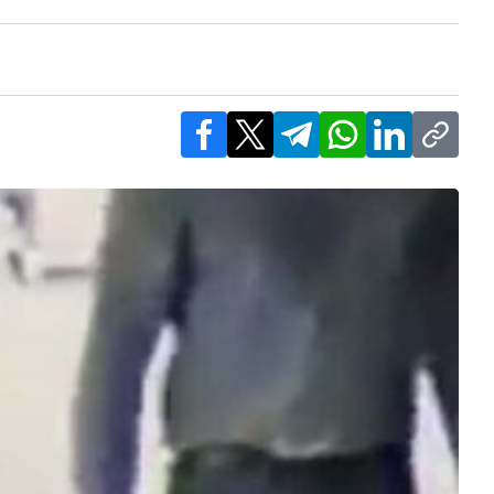
Facebook
X
Telegram
WhatsApp
LinkedIn
Copy l