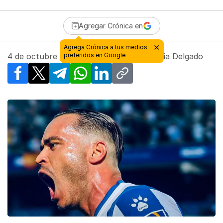
Agregar Crónica en
×
Agrega Crónica a tus medios
4 de octubre de 2021 - 00:00
preferidos en Google
| Por
Natalia Delgado
Facebook
X
Telegram
WhatsApp
LinkedIn
Copy link