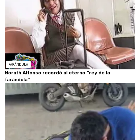
FARÁNDULA
Norath Alfonso recordó al eterno “rey de la
farándula”