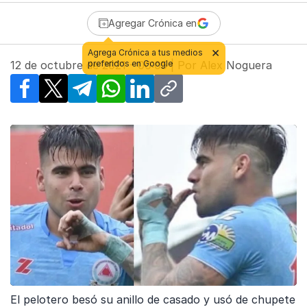
Agregar Crónica en
12 de octubre de 2021 - 00:05
| Por
Alex Noguera
Facebook
X
Telegram
WhatsApp
LinkedIn
Copy link
El pelotero besó su anillo de casado y usó de chupete