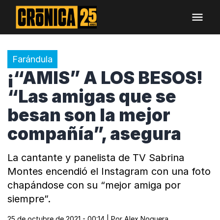
Farándula
¡“AMIS” A LOS BESOS!
“Las amigas que se
besan son la mejor
compañía”, asegura
La cantante y panelista de TV Sabrina
Montes encendió el Instagram con una foto
chapándose con su “mejor amiga por
siempre”.
25 de octubre de 2021 - 00:14
| Por
Alex Noguera