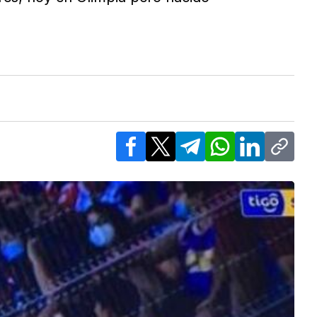
Facebook
X
Telegram
WhatsApp
LinkedIn
Copy l