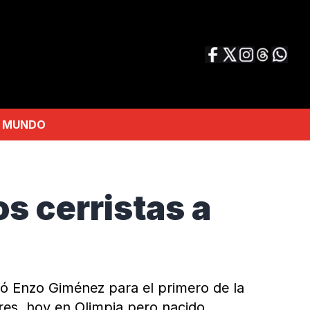
MUNDO
s cerristas a
có Enzo Giménez para el primero de la
orres, hoy en Olimpia pero nacido