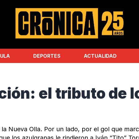
ULA
DEPORTES
ACTUALIDAD
n: el tributo de lo
 la Nueva Olla. Por un lado, por el gol que mar
 que los azulgranas le rindieron a Iván “Tito” T