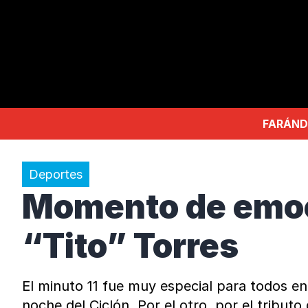
FARÁND
Deportes
Momento de emoció
“Tito” Torres
El minuto 11 fue muy especial para todos en
noche del Ciclón. Por el otro, por el tributo