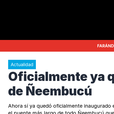
FARÁND
Actualidad
Oficialmente ya q
de Ñeembucú
Ahora sí ya quedó oficialmente inaugurado e
el puente más largo de todo Ñeembucú que 