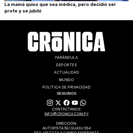
La mamá quiso que sea médica, pero decidió ser
profe y se jubiló
FARÁNDULA
DEPORTES
ACTUALIDAD
MUNDO
POLÍTICA DE PRIVACIDAD
SEGUINOS
CONTÁCTANOS:
INFO@CRONICA.COM.PY
DIRECCIÓN:
AUTOPISTA ÑU GUASU 554
ESQ. VISTOZA Y CAMPO ESPERANZA