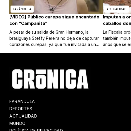
FARÁNDULA
ACTUALIDAD
[VÍDEO] Público curepa sigue encantado
Imputan a o
con “Campanita”
caballos don
A pesar de su salida de Gran Hermano, la
La Fiscalía or
brasiguaya Steffy Pereira no deja de capturar
también imput
corazones curepas, ya que fue invitada a un
años que se e
programa y la dejaron durante casi una hora y
momento de fal
media por el alto rating.
FARÁNDULA
DEPORTES
ACTUALIDAD
MUNDO
POLÍTICA DE PRIVACIDAD