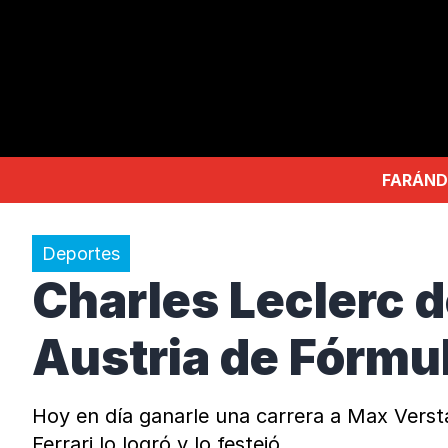
FARÁND
Deportes
Charles Leclerc d
Austria de Fórmul
Hoy en día ganarle una carrera a Max Versta
Ferrari lo logró y lo festejó.