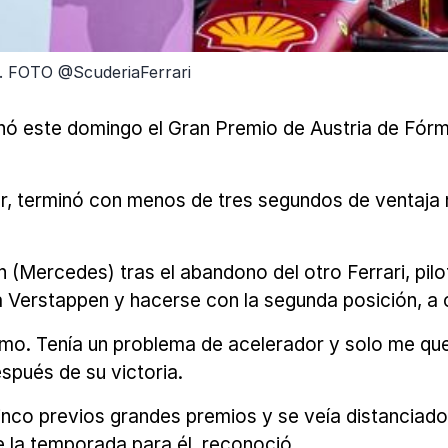
F1. FOTO @ScuderiaFerrari
nó este domingo el Gran Premio de Austria de Fórm
r, terminó con menos de tres segundos de ventaja r
n (Mercedes) tras el abandono del otro Ferrari, pil
 Verstappen y hacerse con la segunda posición, a ca
tmo. Tenía un problema de acelerador y solo me qu
espués de su victoria.
cinco previos grandes premios y se veía distancia
de la temporada para él, reconoció.