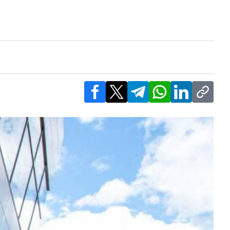
Facebook
X
Telegram
WhatsApp
LinkedIn
Copy l