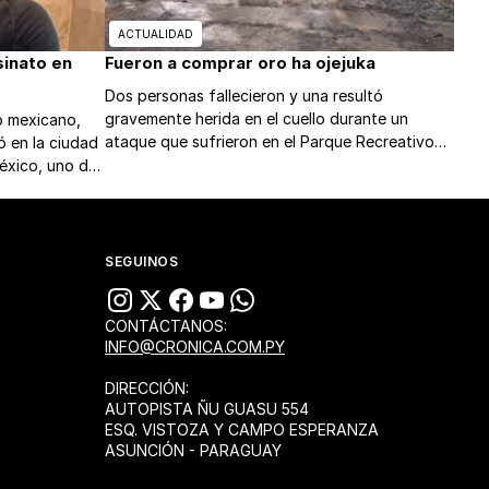
ACTUALIDAD
sinato en
Fueron a comprar oro ha ojejuka
Dos personas fallecieron y una resultó
gravemente herida en el cuello durante un
o mexicano,
ataque que sufrieron en el Parque Recreativo
ó en la ciudad
“En el Paraíso” de Encarnación, hasta donde
México, uno de
llegaron para concretar un supuesto negocio
ís.
de compra de oro.
SEGUINOS
CONTÁCTANOS:
INFO@CRONICA.COM.PY
DIRECCIÓN:
AUTOPISTA ÑU GUASU 554
ESQ. VISTOZA Y CAMPO ESPERANZA
ASUNCIÓN - PARAGUAY