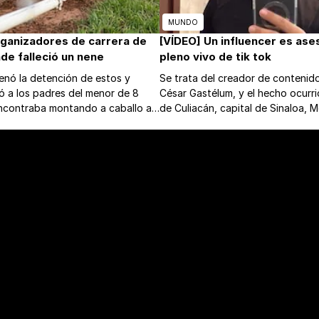
MUNDO
rganizadores de carrera de
[VÍDEO] Un influencer es ase
de falleció un nene
pleno vivo de tik tok
denó la detención de estos y
Se trata del creador de contenid
ó a los padres del menor de 8
César Gastélum, y el hecho ocurri
ncontraba montando a caballo al
de Culiacán, capital de Sinaloa, 
lecer en Cecilio Báez.
los estados más peligrosos del pa