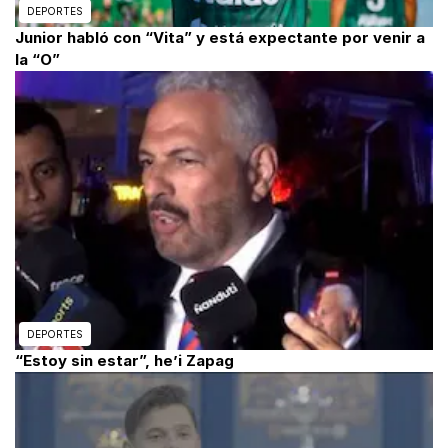
DEPORTES
Junior habló con “Vita” y está expectante por venir a
la “O”
DEPORTES
“Estoy sin estar”, he’i Zapag