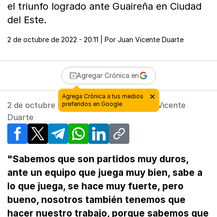
el triunfo logrado ante Guaireña en Ciudad
del Este.
2 de octubre de 2022 - 20:11
| Por
Juan Vicente Duarte
Agregar Crónica en
×
Agrega Crónica a tus medios
2 de octubre de 2022 - 20:11
preferidos en Google
| Por
Juan Vicente
Duarte
Facebook
X
Telegram
WhatsApp
LinkedIn
Copy link
"Sabemos que son partidos muy duros,
ante un equipo que juega muy bien, sabe a
lo que juega, se hace muy fuerte, pero
bueno, nosotros también tenemos que
hacer nuestro trabajo, porque sabemos que