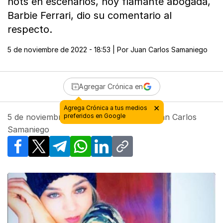
hots en escenarios, hoy flamante abogada,
Barbie Ferrari, dio su comentario al
respecto.
5 de noviembre de 2022 - 18:53
| Por
Juan Carlos Samaniego
Agregar Crónica en
5 de noviembre de 2022 - 18:53
| Por
Juan Carlos
Samaniego
Facebook
X
Telegram
WhatsApp
LinkedIn
Copy link