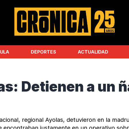
ULA
DEPORTES
ACTUALIDAD
s: Detienen a un ñ
acional, regional Ayolas, detuvieron en la mad
 encontraban justamente en un operativo sobre 