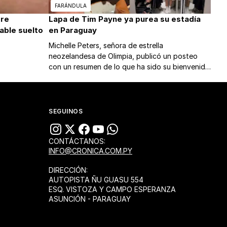
FARÁNDULA
ere
Lapa de Tim Payne ya purea su estadía
able suelto
en Paraguay
Michelle Peters, señora de estrella
neozelandesa de Olimpia, publicó un posteo
con un resumen de lo que ha sido su bienvenida
a nuestro país, y ya pide comer chipa guazú y
mbejú.
SEGUINOS
CONTÁCTANOS:
INFO@CRONICA.COM.PY
DIRECCIÓN:
AUTOPISTA ÑU GUASU 554
ESQ. VISTOZA Y CAMPO ESPERANZA
ASUNCIÓN - PARAGUAY