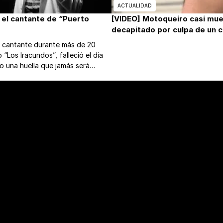
ACTUALIDAD
el cantante de “Puerto
[VIDEO] Motoqueiro casi mu
decapitado por culpa de un c
, cantante durante más de 20
 “Los Iracundos”, falleció el día
o una huella que jamás será
 mundo de la música romántica.