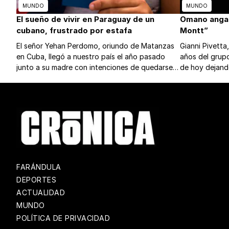
MUNDO
MUNDO
El sueño de vivir en Paraguay de un
Omano anga 
cubano, frustrado por estafa
Montt”
El señor Yehan Perdomo, oriundo de Matanzas
Gianni Pivetta
en Cuba, llegó a nuestro país el año pasado
años del grupo
junto a su madre con intenciones de quedarse,
de hoy dejand
pero pasaron un verdadero infierno, viéndose
olvidada en el
obligados a regresar a su país.
FARÁNDULA
DEPORTES
ACTUALIDAD
MUNDO
POLÍTICA DE PRIVACIDAD