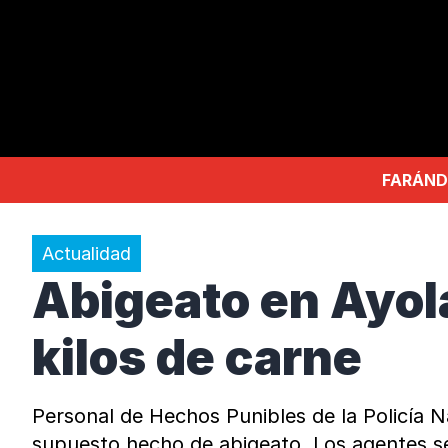
FARÁND
Actualidad
Abigeato en Ayola
kilos de carne
Personal de Hechos Punibles de la Policía N
supuesto hecho de abigeato. Los agentes se