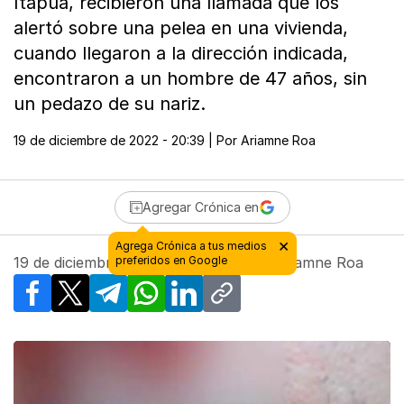
Itapúa, recibieron una llamada que los
alertó sobre una pelea en una vivienda,
cuando llegaron a la dirección indicada,
encontraron a un hombre de 47 años, sin
un pedazo de su nariz.
19 de diciembre de 2022 - 20:39
| Por
Ariamne Roa
Agregar Crónica en
×
Agrega Crónica a tus medios
19 de diciembre de 2022 - 20:39
preferidos en Google
| Por
Ariamne Roa
Facebook
X
Telegram
WhatsApp
LinkedIn
Copy link