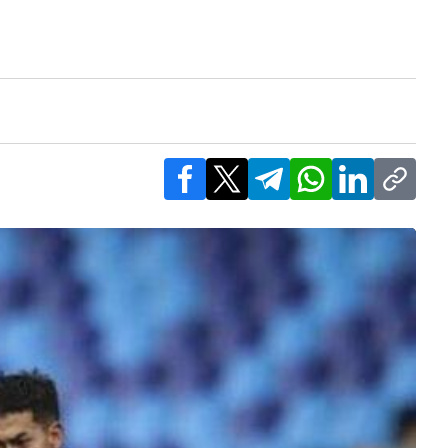
Facebook
X
Telegram
WhatsApp
LinkedIn
Copy l