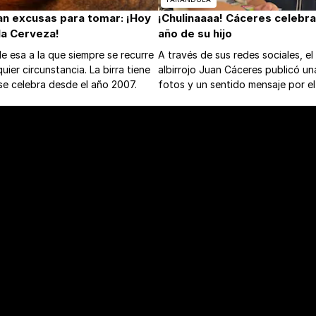
ran excusas para tomar: ¡Hoy
¡Chulinaaaa! Cáceres celebra
 la Cerveza!
año de su hijo
de esa a la que siempre se recurre
A través de sus redes sociales, el 
uier circunstancia. La birra tiene
albirrojo Juan Cáceres publicó un
l se celebra desde el año 2007.
fotos y un sentido mensaje por el
vida de su retoño.