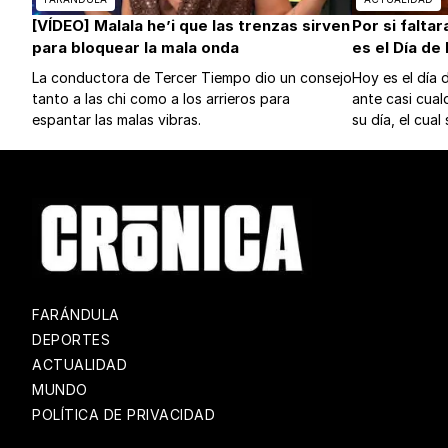
[VÍDEO] Malala he’i que las trenzas sirven
Por si falta
para bloquear la mala onda
es el Día de
La conductora de Tercer Tiempo dio un consejo
Hoy es el día 
tanto a las chi como a los arrieros para
ante casi cualq
espantar las malas vibras.
su día, el cua
FARÁNDULA
DEPORTES
ACTUALIDAD
MUNDO
POLÍTICA DE PRIVACIDAD