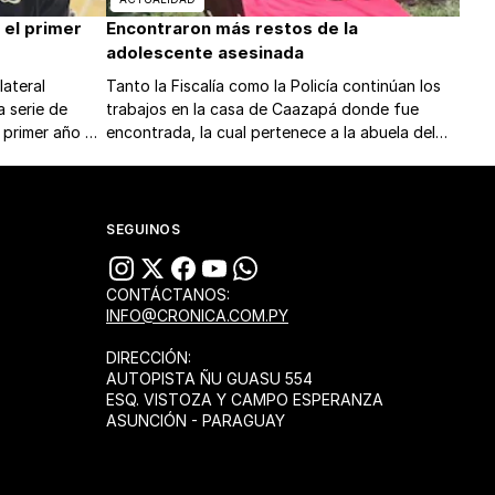
 el primer
Encontraron más restos de la
adolescente asesinada
lateral
Tanto la Fiscalía como la Policía continúan los
a serie de
trabajos en la casa de Caazapá donde fue
 primer año de
encontrada, la cual pertenece a la abuela del
supuesto responsable de la muerte.
SEGUINOS
CONTÁCTANOS:
INFO@CRONICA.COM.PY
DIRECCIÓN:
AUTOPISTA ÑU GUASU 554
ESQ. VISTOZA Y CAMPO ESPERANZA
ASUNCIÓN - PARAGUAY