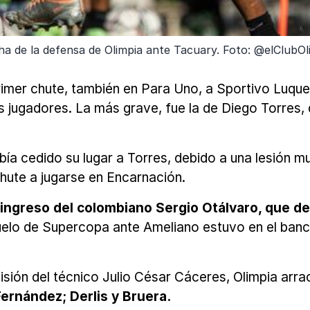
a de la defensa de Olimpia ante Tacuary. Foto: @elClubOl
mer chute, también en Para Uno, a Sportivo Luqueño
jugadores. La más grave, fue la de Diego Torres, qu
bía cedido su lugar a Torres, debido a una lesión m
chute a jugarse en Encarnación.
 ingreso del colombiano Sergio Otálvaro, que d
duelo de Supercopa ante Ameliano estuvo en el banco
sión del técnico Julio César Cáceres, Olimpia arra
Fernández; Derlis y Bruera.