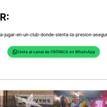
R:
-jugar-en-un-club-donde-sienta-la-presion-asegur
Unite al canal de CRÓNICA en WhatsApp