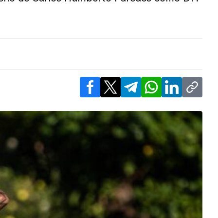
Facebook
X
Telegram
WhatsApp
LinkedIn
Copy l