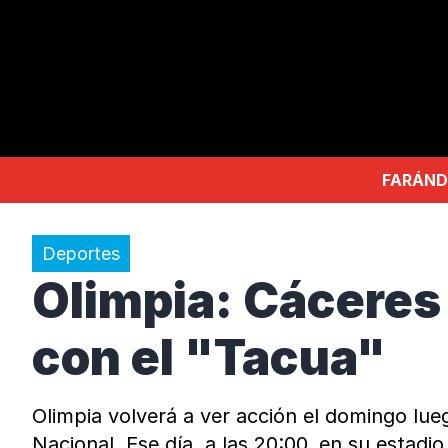
FARÁND
Deportes
Olimpia: Cáceres 
con el "Tacua"
Olimpia volverá a ver acción el domingo lue
Nacional. Ese día, a las 20:00, en su estadi