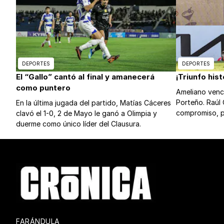
DEPORTES
DEPORTES
El “Gallo” cantó al final y amanecerá
¡Triunfo his
como puntero
Ameliano venc
Porteño. Raúl 
En la última jugada del partido, Matías Cáceres
compromiso, po
clavó el 1-0, 2 de Mayo le ganó a Olimpia y
tercera derrot
duerme como único líder del Clausura.
FARÁNDULA