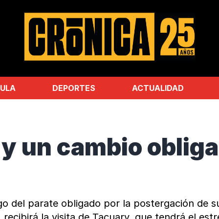
ULA
DEPORTES
ACTUALIDAD
y un cambio obliga
go del parate obligado por la postergación de s
o, recibirá la visita de Tacuary, que tendrá el