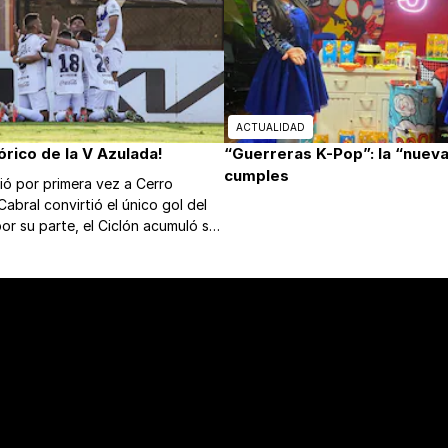
ACTUALIDAD
tórico de la V Azulada!
“Guerreras K-Pop”: la “nueva
cumples
ió por primera vez a Cerro
Cabral convirtió el único gol del
r su parte, el Ciclón acumuló su
a en el clausura.