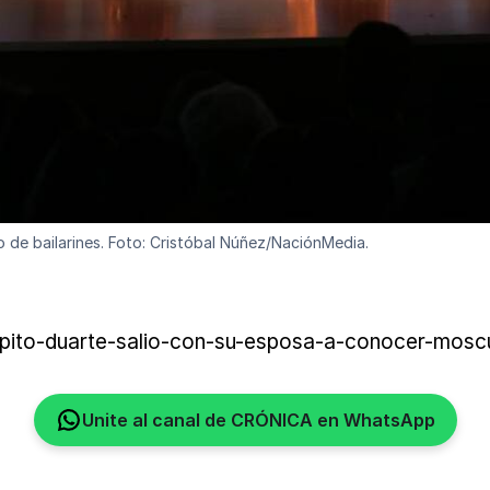
de bailarines. Foto: Cristóbal Núñez/NaciónMedia.
pito-duarte-salio-con-su-esposa-a-conocer-moscu-
Unite al canal de CRÓNICA en WhatsApp