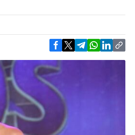
Facebook
X
Telegram
WhatsApp
LinkedIn
Copy l