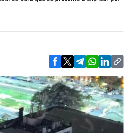
Facebook
X
Telegram
WhatsApp
LinkedIn
Copy l