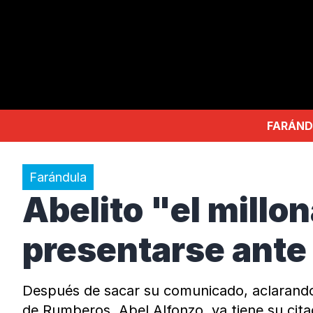
FARÁND
Farándula
Abelito "el millo
presentarse ante
Después de sacar su comunicado, aclarando q
de Rumberos, Abel Alfonzo, ya tiene su cita