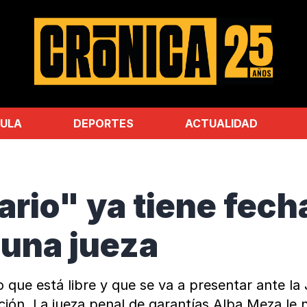
ULA
DEPORTES
ACTUALIDAD
nario" ya tiene fech
 una jueza
ue está libre y que se va a presentar ante la 
ción. La jueza penal de garantías Alba Meza le n