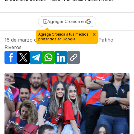
Agregar Crónica en
×
Agrega Crónica a tus medios
16 de marzo de 2023 - 19:03
preferidos en Google
| Por
Oscar Patiño
Riveros
Facebook
X
Telegram
WhatsApp
LinkedIn
Copy link