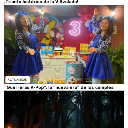
¡Triunfo histórico de la V Azulada!
ACTUALIDAD
“Guerreras K-Pop”: la “nueva era” de los cumples