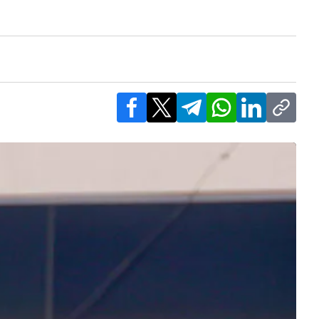
Facebook
X
Telegram
WhatsApp
LinkedIn
Copy l