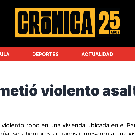
ULA
DEPORTES
ACTUALIDAD
etió violento asal
n violento robo en una vivienda ubicada en el Ba
apúa, seis hombres armados ingresaron a una viv