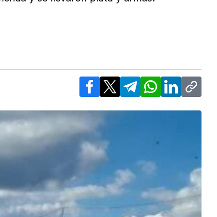
Facebook
X
Telegram
WhatsApp
LinkedIn
Copy l