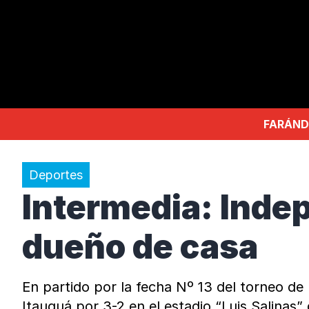
FARÁND
Deportes
Intermedia: Indep
dueño de casa
En partido por la fecha Nº 13 del torneo de
Itauguá por 3-2 en el estadio “Luis Salinas”