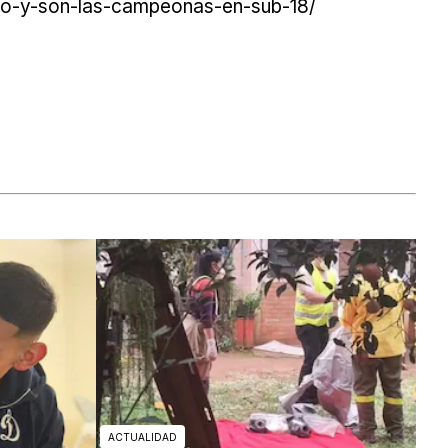
ico-y-son-las-campeonas-en-sub-18/
ACTUALIDAD