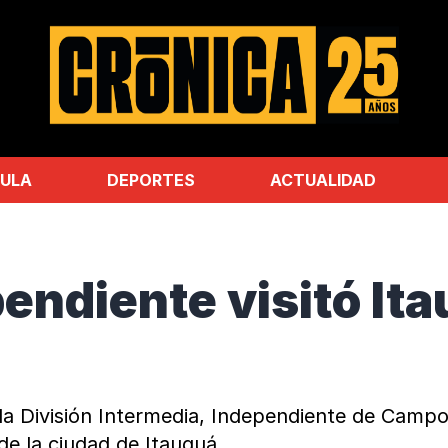
ULA
DEPORTES
ACTUALIDAD
endiente visitó It
 la División Intermedia, Independiente de Camp
 de la ciudad de Itauguá.