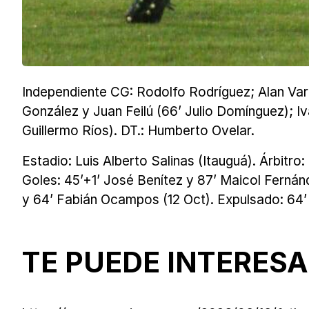
Independiente CG: Rodolfo Rodríguez; Alan Varg
González y Juan Feilú (66’ Julio Domínguez); Ivá
Guillermo Ríos). DT.: Humberto Ovelar.
Estadio: Luis Alberto Salinas (Itauguá). Árbitr
Goles: 45’+1’ José Benítez y 87’ Maicol Fernánd
y 64’ Fabián Ocampos (12 Oct). Expulsado: 64’
TE PUEDE INTERESA