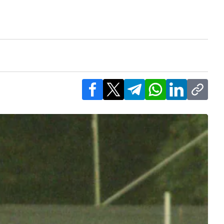
Facebook
X
Telegram
WhatsApp
LinkedIn
Copy l