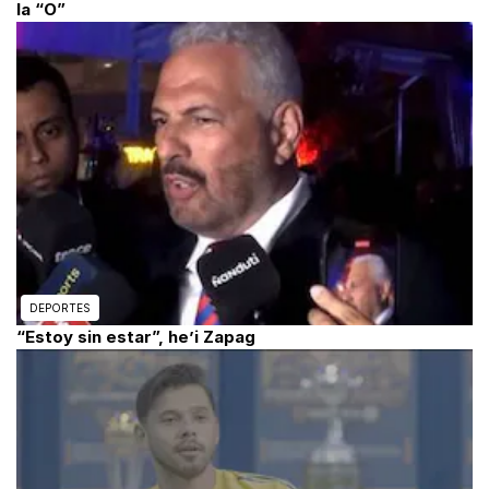
la “O”
DEPORTES
“Estoy sin estar”, he’i Zapag