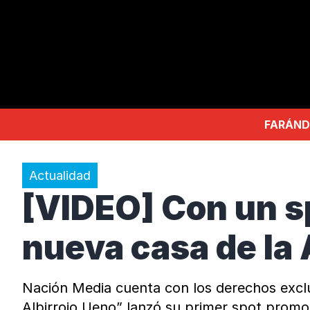
FARÁND
Actualidad
[VIDEO] Con un s
nueva casa de la 
Nación Media cuenta con los derechos exclu
Albirrojo Ueno” lanzó su primer spot promo