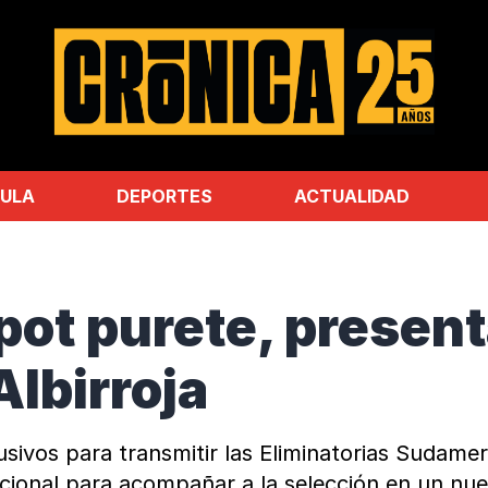
ULA
DEPORTES
ACTUALIDAD
pot purete, presen
Albirroja
sivos para transmitir las Eliminatorias Sudam
cional para acompañar a la selección en un nue