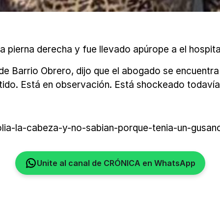
a pierna derecha y fue llevado apúrope a el hospit
 de Barrio Obrero, dijo que el abogado se encuentr
ido. Está en observación. Está shockeado todavía, 
lia-la-cabeza-y-no-sabian-porque-tenia-un-gusano
Unite al canal de CRÓNICA en WhatsApp