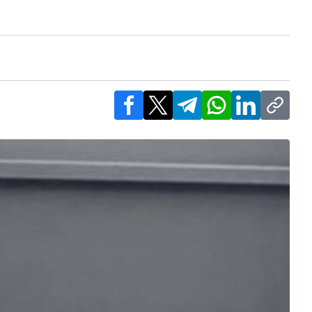
Facebook
X
Telegram
WhatsApp
LinkedIn
Copy l