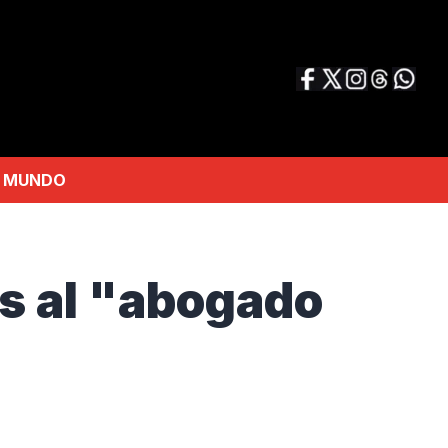
MUNDO
os al "abogado