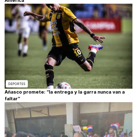
América”
DEPORTES
Añasco promete: “la entrega y la garra nunca van a
faltar”